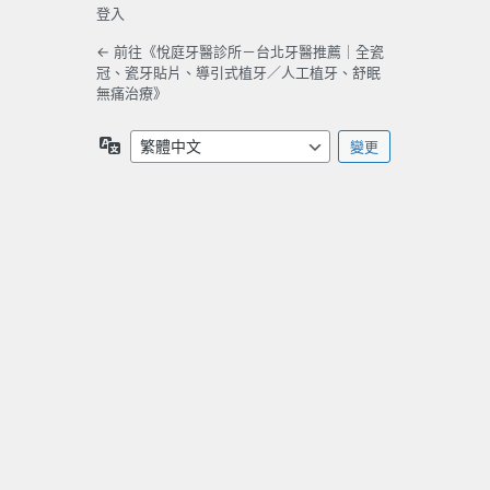
登入
← 前往《悅庭牙醫診所－台北牙醫推薦｜全瓷
冠、瓷牙貼片、導引式植牙／人工植牙、舒眠
無痛治療》
語
言