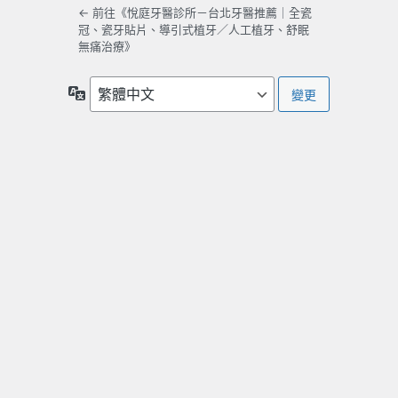
← 前往《悅庭牙醫診所－台北牙醫推薦｜全瓷
冠、瓷牙貼片、導引式植牙／人工植牙、舒眠
無痛治療》
語
言