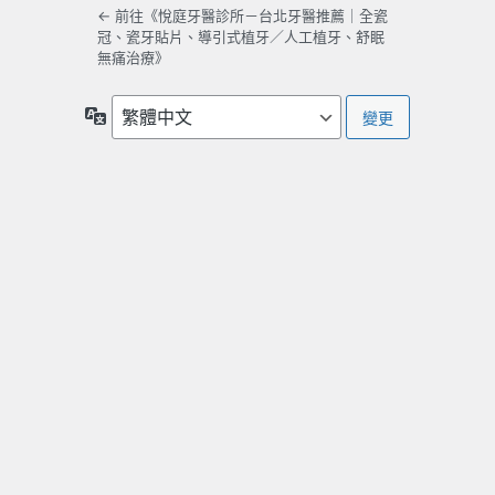
← 前往《悅庭牙醫診所－台北牙醫推薦｜全瓷
冠、瓷牙貼片、導引式植牙／人工植牙、舒眠
無痛治療》
語
言