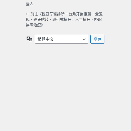
登入
← 前往《悅庭牙醫診所－台北牙醫推薦｜全瓷
冠、瓷牙貼片、導引式植牙／人工植牙、舒眠
無痛治療》
語
言