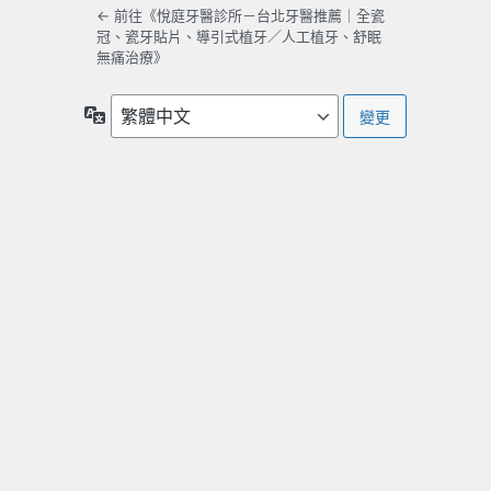
← 前往《悅庭牙醫診所－台北牙醫推薦｜全瓷
冠、瓷牙貼片、導引式植牙／人工植牙、舒眠
無痛治療》
語
言