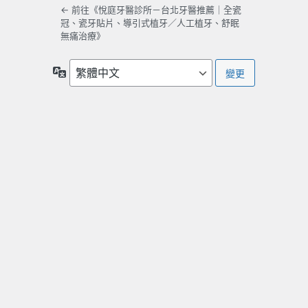
← 前往《悅庭牙醫診所－台北牙醫推薦｜全瓷
冠、瓷牙貼片、導引式植牙／人工植牙、舒眠
無痛治療》
語
言