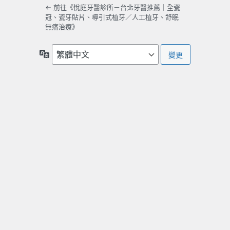
← 前往《悅庭牙醫診所－台北牙醫推薦｜全瓷
冠、瓷牙貼片、導引式植牙／人工植牙、舒眠
無痛治療》
語
言