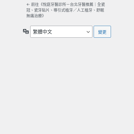
← 前往《悅庭牙醫診所－台北牙醫推薦｜全瓷
冠、瓷牙貼片、導引式植牙／人工植牙、舒眠
無痛治療》
語
言