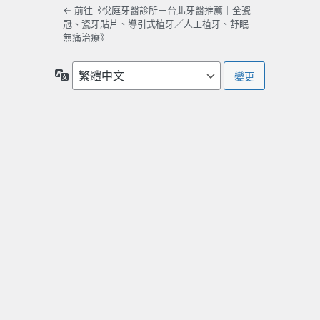
← 前往《悅庭牙醫診所－台北牙醫推薦｜全瓷
冠、瓷牙貼片、導引式植牙／人工植牙、舒眠
無痛治療》
語
言