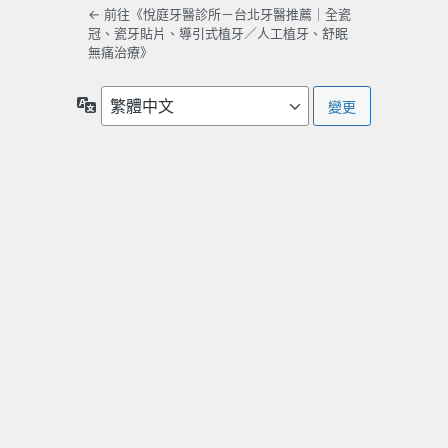
← 前往《悅庭牙醫診所－台北牙醫推薦｜全瓷
冠、瓷牙貼片、導引式植牙／人工植牙、舒眠
無痛治療》
語
言