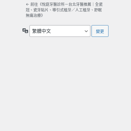
← 前往《悅庭牙醫診所－台北牙醫推薦｜全瓷
冠、瓷牙貼片、導引式植牙／人工植牙、舒眠
無痛治療》
語
言