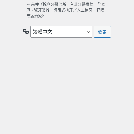
← 前往《悅庭牙醫診所－台北牙醫推薦｜全瓷
冠、瓷牙貼片、導引式植牙／人工植牙、舒眠
無痛治療》
語
言