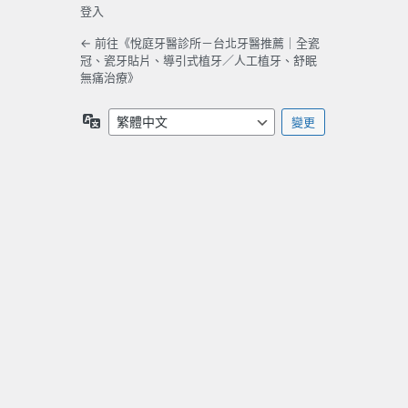
登入
← 前往《悅庭牙醫診所－台北牙醫推薦｜全瓷
冠、瓷牙貼片、導引式植牙／人工植牙、舒眠
無痛治療》
語
言