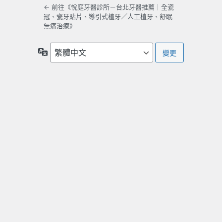
← 前往《悅庭牙醫診所－台北牙醫推薦｜全瓷
冠、瓷牙貼片、導引式植牙／人工植牙、舒眠
無痛治療》
語
言