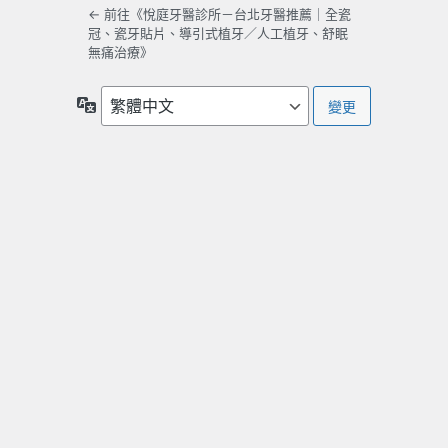
← 前往《悅庭牙醫診所－台北牙醫推薦｜全瓷
冠、瓷牙貼片、導引式植牙／人工植牙、舒眠
無痛治療》
語
言