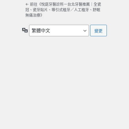
← 前往《悅庭牙醫診所－台北牙醫推薦｜全瓷
冠、瓷牙貼片、導引式植牙／人工植牙、舒眠
無痛治療》
語
言