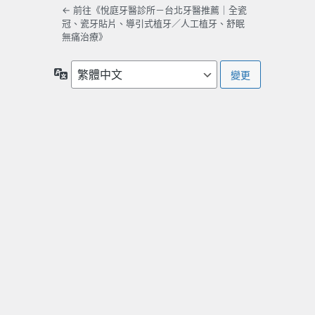
← 前往《悅庭牙醫診所－台北牙醫推薦｜全瓷
冠、瓷牙貼片、導引式植牙／人工植牙、舒眠
無痛治療》
語
言