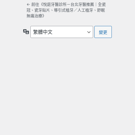
← 前往《悅庭牙醫診所－台北牙醫推薦｜全瓷
冠、瓷牙貼片、導引式植牙／人工植牙、舒眠
無痛治療》
語
言