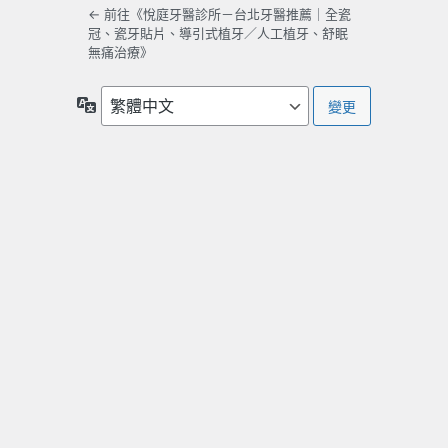
← 前往《悅庭牙醫診所－台北牙醫推薦｜全瓷
冠、瓷牙貼片、導引式植牙／人工植牙、舒眠
無痛治療》
語
言