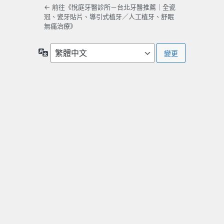
← 前往《悅庭牙醫診所－台北牙醫推薦｜全瓷
冠、瓷牙貼片、導引式植牙／人工植牙、舒眠
無痛治療》
語
言