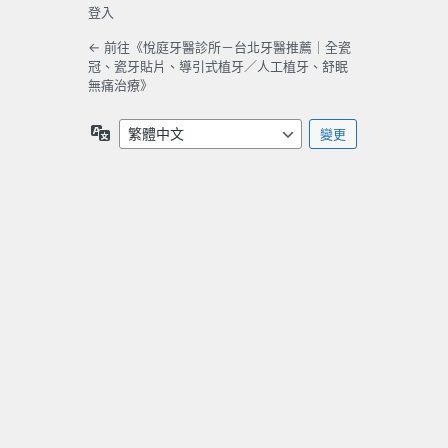
登入
← 前往《悅庭牙醫診所－台北牙醫推薦｜全瓷
冠、瓷牙貼片、導引式植牙／人工植牙、舒眠
無痛治療》
語
言