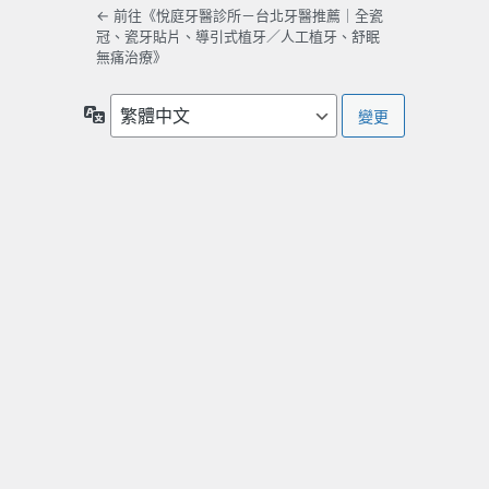
← 前往《悅庭牙醫診所－台北牙醫推薦｜全瓷
冠、瓷牙貼片、導引式植牙／人工植牙、舒眠
無痛治療》
語
言