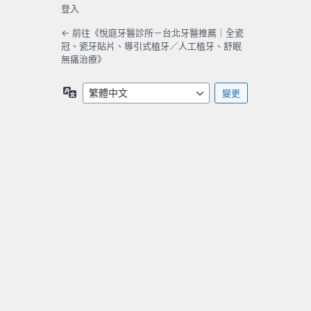
登入
← 前往《悅庭牙醫診所－台北牙醫推薦｜全瓷
冠、瓷牙貼片、導引式植牙／人工植牙、舒眠
無痛治療》
語
言