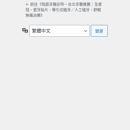
← 前往《悅庭牙醫診所－台北牙醫推薦｜全瓷
冠、瓷牙貼片、導引式植牙／人工植牙、舒眠
無痛治療》
語
言