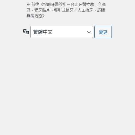
← 前往《悅庭牙醫診所－台北牙醫推薦｜全瓷
冠、瓷牙貼片、導引式植牙／人工植牙、舒眠
無痛治療》
語
言