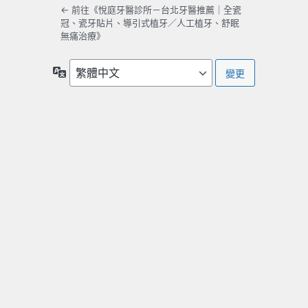
← 前往《悅庭牙醫診所－台北牙醫推薦｜全瓷
冠、瓷牙貼片、導引式植牙／人工植牙、舒眠
無痛治療》
語
言