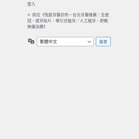
登入
← 前往《悅庭牙醫診所－台北牙醫推薦｜全瓷
冠、瓷牙貼片、導引式植牙／人工植牙、舒眠
無痛治療》
語
言