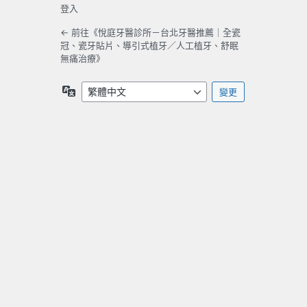
登入
← 前往《悅庭牙醫診所－台北牙醫推薦｜全瓷
冠、瓷牙貼片、導引式植牙／人工植牙、舒眠
無痛治療》
語
言