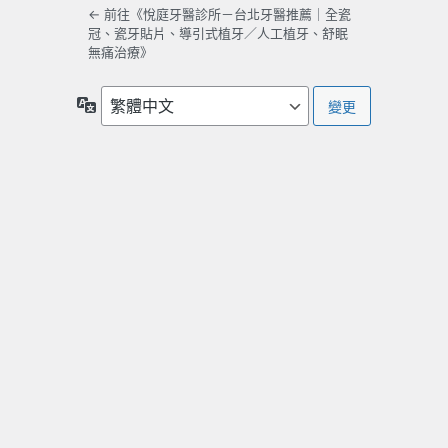
← 前往《悅庭牙醫診所－台北牙醫推薦｜全瓷
冠、瓷牙貼片、導引式植牙／人工植牙、舒眠
無痛治療》
語
言