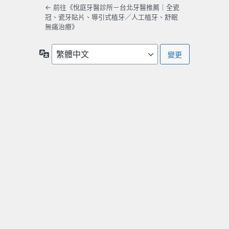
← 前往《悅庭牙醫診所－台北牙醫推薦｜全瓷
冠、瓷牙貼片、導引式植牙／人工植牙、舒眠
無痛治療》
語
言