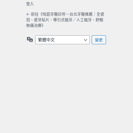
登入
← 前往《悅庭牙醫診所－台北牙醫推薦｜全瓷
冠、瓷牙貼片、導引式植牙／人工植牙、舒眠
無痛治療》
語
言