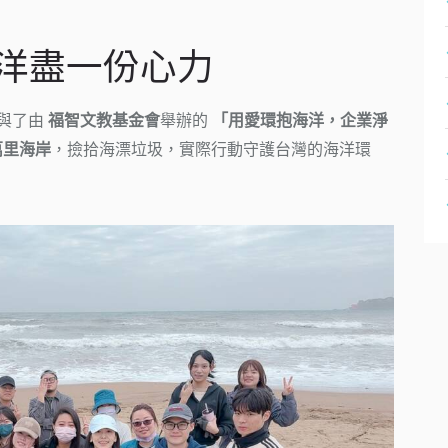
海洋盡一份心力
與了由
福智文教基金會
舉辦的
「用愛環抱海洋，企業淨
萬里海岸
，撿拾海漂垃圾，實際行動守護台灣的海洋環