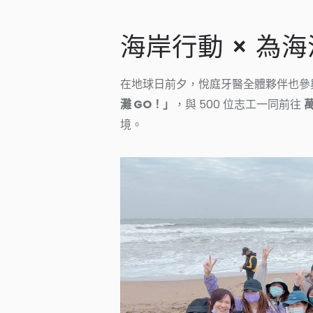
海岸行動 × 為
在地球日前夕，悅庭牙醫全體夥伴也參
灘 GO！」
，與 500 位志工一同前往
境。