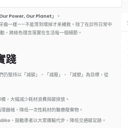
r Power, Our Planet」
。
牙齒一樣——不能等到壞掉才來補救。除了在診所日常中
動，將綠色理念落實在生活每一個細節。
實踐
們仍堅持以「減碳」、「減廢」、「減塑」為目標，從
印模，大幅減少耗材浪費與碳排放。
循環器械，降低一次性耗材的醫療廢棄物。
ouBike，鼓勵患者以大眾運輸代步，降低交通碳足跡。