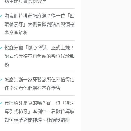
病重建真實案例分享
陶瓷貼片推薦怎麼選？從一位「四
環黴素牙」案例看微創貼片與價格
壽命全解析
悅庭牙醫「隨心嚮導」正式上線！
讓看診等待不再焦慮的數位候診服
務
怎麼判斷一家牙醫診所值不值得信
任？先看他們還在不在學習
無痛植牙是真的嗎？從一位「後牙
導引式植牙」案例中，看數位導航
如何精準避開神經、杜絕後遺症