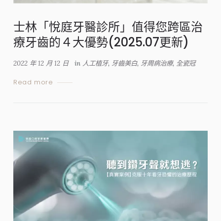
士林「悅庭牙醫診所」值得您跨區治
療牙齒的４大優勢(2025.07更新)
2022 年 12 月 12 日
in
人工植牙
,
牙齒美白
,
牙周病治療
,
全瓷冠
Read more