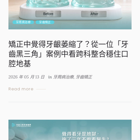
牙周病治療
牙齒矯正
矯正中覺得牙齦萎縮了？從一位「牙
齒黑三角」案例中看跨科整合穩住口
腔地基
2026 年 05 月 13 日
in
牙周病治療
,
牙齒矯正
Read more