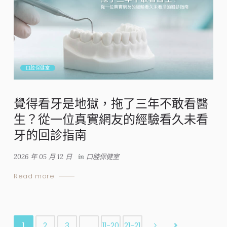
口腔保健室
覺得看牙是地獄，拖了三年不敢看醫
生？從一位真實網友的經驗看久未看
牙的回診指南
2026 年 05 月 12 日
in
口腔保健室
Read more
1
2
3
…
11-20
21-21