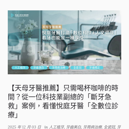
人工植牙
牙齒美白
牙周病治療
全瓷冠
牙齒矯正
【天母牙醫推薦】只需喝杯咖啡的時
間？從一位科技業副總的「斷牙急
救」案例，看懂悅庭牙醫「全數位診
療」
2025 年 12 月 03 日
in
人工植牙
,
牙齒美白
,
牙周病治療
,
全瓷冠
,
牙