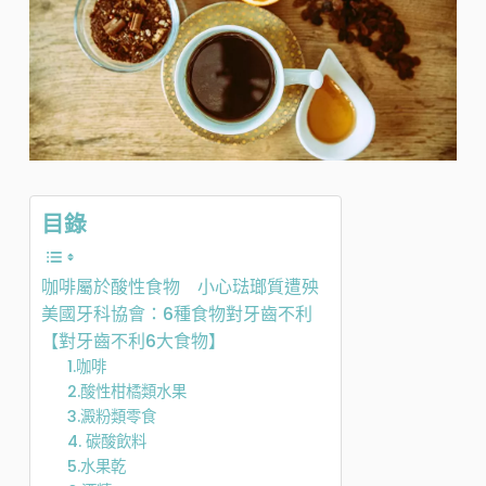
目錄
咖啡屬於酸性食物 小心琺瑯質遭殃
美國牙科協會：6種食物對牙齒不利
【對牙齒不利6大食物】
1.咖啡
2.酸性柑橘類水果
3.澱粉類零食
4. 碳酸飲料
5.水果乾