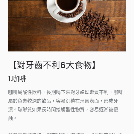
【對牙齒不利6大食物】
1.咖啡
咖啡屬酸性飲料，長期喝下來對牙齒琺瑯質不利，咖啡
屬於色素較深的飲品，容易沉積在牙齒表面，形成牙
漬。琺瑯質如果長時間接觸酸性物質，容易逐漸被侵
蝕。