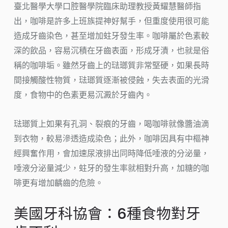
臺北醫學大學口腔醫學院臨床助理教授黃耀慧醫師指
出，咖啡是許多上班族提神好幫手，但重度使用很可能
造成牙齒染色，甚至增加蛀牙發生率。咖啡屬於色素較
深的飲品，容易沉積在牙齒表面，形成牙漬，也就是俗
稱的咖啡垢。雖然牙齒上的琺瑯質非常堅硬，如果長時
間接觸酸性物質，琺瑯質逐漸被侵蝕，失去表面的光滑
度，食物中的色素更易沉澱於牙齒內。
琺瑯質上如果有孔洞、裂痕的牙齒，喝咖啡就像醬油滴
到衣物，較易滲透造成染色；此外，咖啡因具有中樞神
經興奮作用，會加速尿液排出同時降低唾液的分泌量，
唾液分泌量減少，蛀牙的發生率就相對升高，加糖的咖
啡更有增加齲齒的危險。
美國牙科協會：6種食物對牙