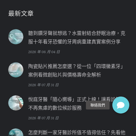
最新文章
聽到鑽牙聲就想逃？水雷射結合舒眠治療，克
服十年看牙恐懼的牙周病重建真實案例分享
2026 年 08 月 04 日
陶瓷貼片推薦怎麼選？從一位「四環黴素牙」
案例看微創貼片與價格壽命全解析
2026 年 07 月 31 日
悅庭牙醫「隨心嚮導」正式上線！讓看診等待
不再焦慮的數位候診服務
2026 年 07 月 31 日
怎麼判斷一家牙醫診所值不值得信任？先看他