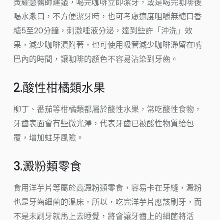
黃耀慧醫師建議，喝完咖啡立即潔牙，或是喝完咖啡後
喝水漱口，不方便潔牙時，也可考慮適度咀嚼無糖口香
糖5至20分鐘，刺激唾液分泌，達到些許「沖洗」效
果，減少咖啡漬附著，也可使用吸管減少咖啡滯留在嘴
巴內的時間，讓咖啡的顏色不容易沾染到牙齒。
2.酸性柑橘類水果
柳丁、番茄等柑橘類都屬於酸性水果，常吃酸性食物，
牙齒表面會有些微光澤，代表牙齒已被酸性物質給包
覆，增加蛀牙風險。
3.澱粉類零食
食用洋芋片等屬於高澱粉類零食，容易卡在牙縫，澱粉
也是牙齒細菌的溫床，所以，吃完洋芋片應該刷牙，而
不是未刷牙就馬上去睡覺，將會讓牙齒上的細菌將活