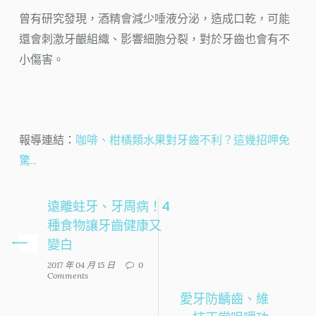
曾有研究發現，酒精會減少唾液分泌，造成口乾，可能
還會刺激牙齦組織、影響細胞分裂，對於牙齒也會有不
小傷害。
報導連結：
咖啡、柑橘類水果對牙齒不利？這幾招呷免
驚…
遠離蛀牙、牙周病！4
種食物讓牙齒健康又
變白
2017 年 04 月 15 日
0
Comments
愛牙防齲齒、維