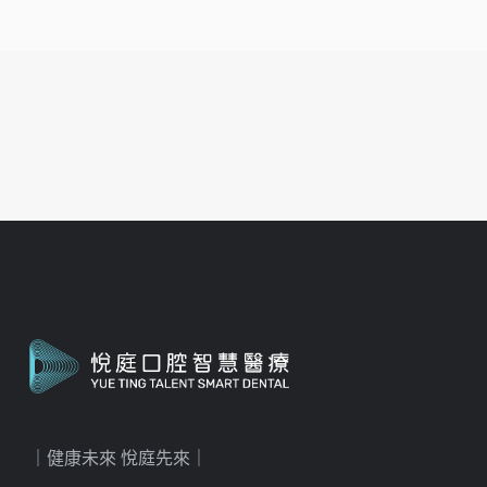
｜健康未來 悅庭先來｜