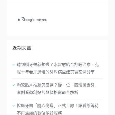
近期文章
聽到鑽牙聲就想逃？水雷射結合舒眠治療，克
服十年看牙恐懼的牙周病重建真實案例分享
陶瓷貼片推薦怎麼選？從一位「四環黴素牙」
案例看微創貼片與價格壽命全解析
悅庭牙醫「隨心嚮導」正式上線！讓看診等待
不再焦慮的數位候診服務