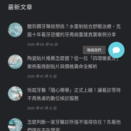
最新文章
聽到鑽牙聲就想逃？水雷射結合舒眠治療，克
服十年看牙恐懼的牙周病重建真實案例分享
2026 年 08 月 04 日
陶瓷貼片推薦怎麼選？從一位「四環黴素牙」
案例看微創貼片與價格壽命全解析
2026 年 07 月 31 日
悅庭牙醫「隨心嚮導」正式上線！讓看診等待
不再焦慮的數位候診服務
2026 年 07 月 31 日
怎麼判斷一家牙醫診所值不值得信任？先看他
們還在不在學習