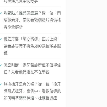
病重建真實案例分享
陶瓷貼片推薦怎麼選？從一位「四
環黴素牙」案例看微創貼片與價格
壽命全解析
悅庭牙醫「隨心嚮導」正式上線！
讓看診等待不再焦慮的數位候診服
務
怎麼判斷一家牙醫診所值不值得信
任？先看他們還在不在學習
無痛植牙是真的嗎？從一位「後牙
導引式植牙」案例中，看數位導航
如何精準避開神經、杜絕後遺症