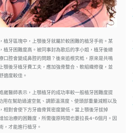
，植牙區塊中，上顎後牙就屬於較困難的植牙手術。某
，植牙困難度高。被同事封為歌后的李小姐，植牙後總
療口腔會變成鼻腔的問題？後來追根究柢，原來是共鳴
上顎後牙植牙費工夫，應加強骨整合、軟組織修復，並
舒適度較佳。
皓崴醫師表示，上顎植牙的成功率較一般植牙困難度提
，功用在幫助過濾空氣、調節溫濕度、使頭部重量減輕以及
，相對會使下方牙齒骨質密度變低。當上顎後牙拔掉
增加治療的困難度，所需復原時間也要拉長4-6個月。因
術，才能進行植牙。