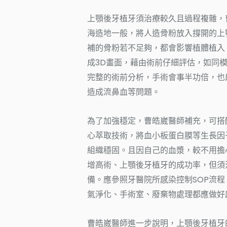
上顎後牙植牙須治療較久且過程複雜，
海造地一般，將人造骨粉放入撐開的上
補的骨粉若不足夠，都會影響植體植入
成3D畫面，藉由術前仔細評估，如同
完整的術前分析，手術會事半功倍，也
造成流鼻血等問題。
為了加強穩定，曹皓崴醫師補充，可搭
心萃取技術，將血小板蛋白膜等生長因
組織穩固。且因自己的血漿，較不用擔
增高術、上顎後牙植牙的成功率，但須
備。應參照牙醫院所感染控制SOP流程
氣淨化、手術室、廢棄物處理都應做好
曹皓崴醫師進一步說明，上顎後牙植牙