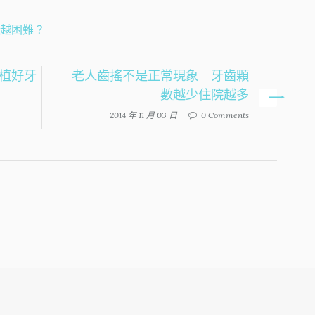
牙越困難？
植好牙
老人齒搖不是正常現象 牙齒顆
數越少住院越多
2014 年 11 月 03 日
0 Comments