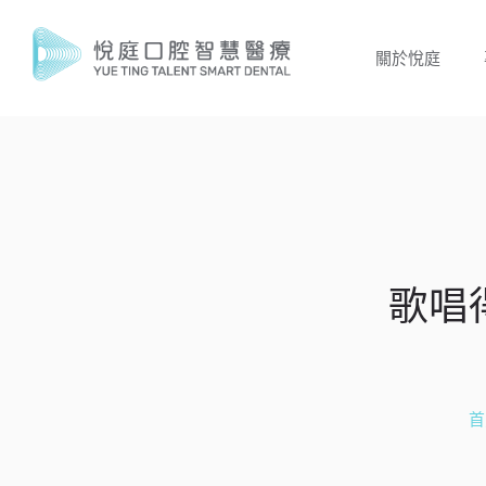
關於悅庭
歌唱
首