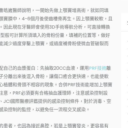
曹皓崴醫師說明，一開始先做上顎竇增高術，就如同填
顎竇膜中，4-6個月後使齒槽骨再生。因上顎竇較軟，且
。因此現在牙醫師會使用3D手術導航分析，可直接轉換
模型般可計算所須填入的骨粉份量，填補的位置等，做好
能減少過度穿鑿上顎竇，或過度補骨粉使微血管破裂而
配自己的血漿蛋白：先抽取20CC血液，運用
PRF技術
離
子分離出來後混入骨粉，讓傷口癒合更快速，也能使軟
心植體和骨頭不相容的現象。合併PRF技術能增加上顎竇
注意，PRF必須要有合格抽血護理師，注意感染控制設
、JCI國際醫療評鑑提供的感染控制條件，對於消毒、空
感染控制的監控，以避免任一流程交叉感染。
的患者，也因為接近鼻腔，若是上顎竇發炎，更容易有