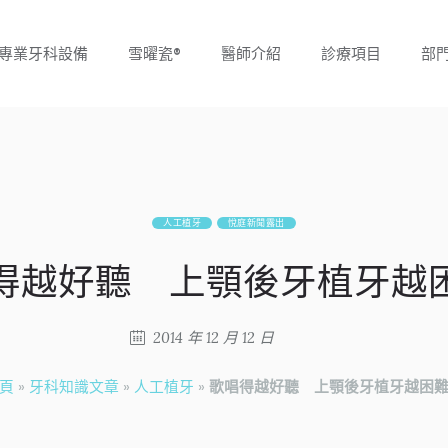
專業牙科設備
雪曜瓷®
醫師介紹
診療項目
部
人工植牙
悅庭新聞露出
得越好聽 上顎後牙植牙越
2014 年 12 月 12 日
頁
»
牙科知識文章
»
人工植牙
»
歌唱得越好聽 上顎後牙植牙越困