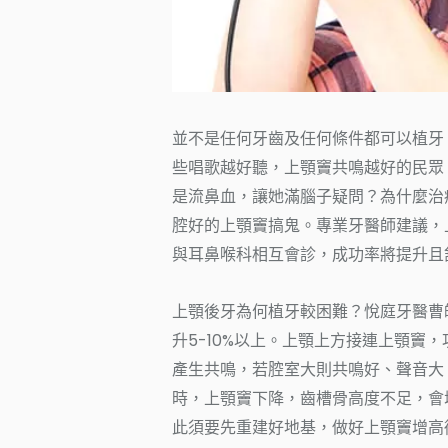
並不是任何牙齒及任何條件都可以植牙
些唱歌越好聽，上顎竇共鳴越好的民眾
是流鼻血，讓她滿腦子疑問？為什麼治
腔好的上顎竇搞鬼。專業牙醫師建議，
與耳鼻喉科相互會診，成功率將提升且
上顎後牙為何植牙較困難？悅庭牙醫曹
升5-10%以上。上顎上方接連上顎竇
產生共鳴，若腔室大則共鳴好、聲音大
時，上顎竇下降，齒槽骨高度不足，會
此須要先重建好地基，做好上顎竇增高