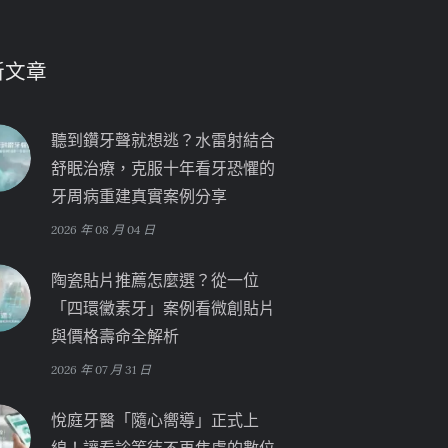
新文章
聽到鑽牙聲就想逃？水雷射結合
舒眠治療，克服十年看牙恐懼的
牙周病重建真實案例分享
2026 年 08 月 04 日
陶瓷貼片推薦怎麼選？從一位
「四環黴素牙」案例看微創貼片
與價格壽命全解析
2026 年 07 月 31 日
悅庭牙醫「隨心嚮導」正式上