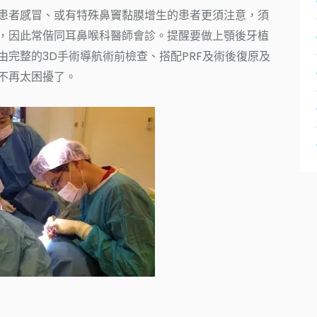
患者感冒、或有特殊鼻竇黏膜增生的患者更須注意，須
，因此常偕同耳鼻喉科醫師會診。提醒要做上顎後牙植
完整的3D手術導航術前檢查、搭配PRF及術後復原及
不再太困擾了。