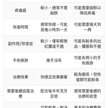
較小，通常不需
可能需要麻醉以
疼痛感
麻醉
降低疼痛
通常快速，可能
可能需要幾天到
恢復時間
是幾小時到一天
一周
較少，僅有輕微
可能有較多的出
副作用/併發症
紅腫或不適
血、腫脹和不適
可能有微小的手
手術痕跡
幾乎沒有
術痕跡
較為徹底，但恢
治療效果
快速且效果顯著
復期可能較長
需要後續追蹤治
配合每半年洗牙
通常需要後續的
療
定檢
治療和檢查
可能較高，取決
基本的治療費用