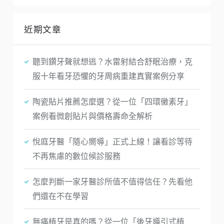
近期文章
聽到鑽牙聲就想逃？水雷射結合舒眠治療，克
服十年看牙恐懼的牙周病重建真實案例分享
陶瓷貼片推薦怎麼選？從一位「四環黴素牙」
案例看微創貼片與價格壽命全解析
悅庭牙醫「隨心嚮導」正式上線！讓看診等待
不再焦慮的數位候診服務
怎麼判斷一家牙醫診所值不值得信任？先看他
們還在不在學習
無痛植牙是真的嗎？從一位「後牙導引式植