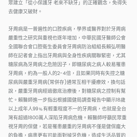
眾建立「從小保護牙 老來不缺牙」的正確觀念，免得失
去健康又破財。
牙周病是一普遍性的口腔疾病，學界或醫界對於牙周病
嚴重性之研究與重視也逐年增加，中華民國牙醫師公會
全國聯合會口腔衛生委員會牙周病防治組組長賴弘明醫
師在記者會上指出牙周病與全身性疾病關聯緊密，尤其
糖尿病為牙周病之危險因子，即糖尿病之病人較易罹患
牙周病，約為一般人的2-4倍，且如果同時有失控之糖
尿病與嚴重牙周病(常併存)通常互相干擾療效，換句話
說，嚴重牙周病經過徹底治療後，對糖尿病之控制有幫
忙。賴醫師進一步指出根據國健局調查報告中顯示18歲
以上成年人99﹪有輕重程度不一的牙周病，也就是全台
灣有超過1800萬人深陷牙周病危機。賴醫師呼籲民眾重
視牙周的保健，若是罹患嚴重的牙周病不僅是健保龐大
的負擔，病患更有可能面對掉牙危機，造成生活品質的