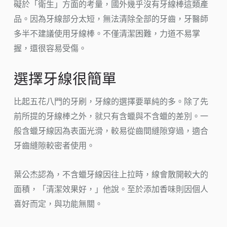
礙於「衛生」方面的考量，國外幾乎沒有牙線棒這類產
品。因為牙線部分太短，無法清除全部的牙齒，牙醫師
多半不建議使用牙線棒。不僅清潔困難，力道不易掌
握，還很容易受傷。
選擇牙線很簡單
比起五花八門的牙刷，牙線的選擇要單純的多。除了先
前所提的牙線棒之外，就只有含蠟與不含蠟的差別。一
般含蠟牙線因為表面光滑，較易從齒間縫隙穿過，適合
牙齒縫隙較密者使用。
葉公杰認為，不含蠟牙線因往上拉時，線會散開較大的
面積，「清潔效果好，」他說。至於添加香味則因個人
喜好而定，與功能無關。