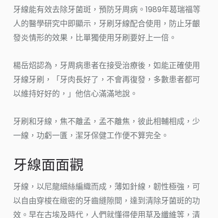
牙線能有效去除牙菌斑，預防牙周病。1989年葛瑞福等
人的醫學研究中即顯示，牙刷牙線配合使用，防止牙齦
發炎情形的效果，比單獨使用牙刷要好上一倍。
楊岳炤認為，牙周病患者在接受治療後，如能正確使用
牙線牙刷，「牙肉長好了，不會再復發，多數患者都可
以維持好好的，」他信心滿滿地說。
牙刷和牙線，焦不離孟，孟不離焦，彼此相輔相成，少
一線，功虧一匱，潔牙保健工作便不算完全。
牙線面面觀
牙線，以尼龍細絲編織而成，薄如針線，韌性極強，可
以自由穿梭在緻密的牙齒縫隙間，達到清除牙菌斑的功
效。早在古埃及時代，人們就懂得使用草及纖維等，清