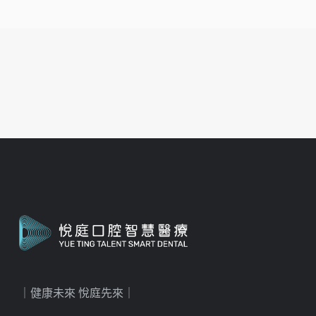
｜健康未來 悅庭先來｜