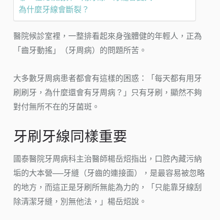
為什麼牙線會斷裂？
醫院候診室裡，一整排看起來身強體健的年輕人，正為
「齒牙動搖」（牙周病）的問題所苦。
大多數牙周病患者都會有這樣的困惑：「每天都有用牙
刷刷牙，為什麼還會有牙周病？」只有牙刷，顯然不夠
對付無所不在的牙菌斑。
牙刷牙線同樣重要
國泰醫院牙周病科主治醫師楊岳炤指出，口腔內藏污納
垢的大本營──牙縫（牙齒的連接面），是最容易被忽略
的地方，而這正是牙刷所無能為力的，「只能靠牙線刮
除清潔牙縫，別無他法，」楊岳炤說。