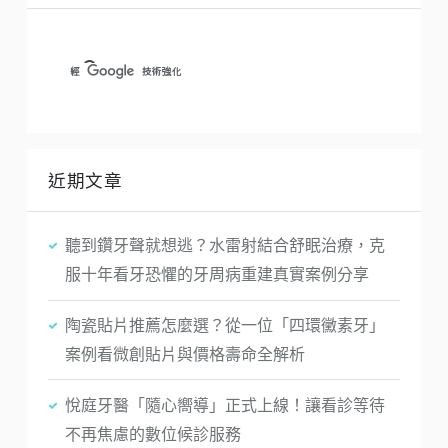
近期文章
聽到鑽牙聲就想逃？水雷射結合舒眠治療，克
服十年看牙恐懼的牙周病重建真實案例分享
陶瓷貼片推薦怎麼選？從一位「四環黴素牙」
案例看微創貼片與價格壽命全解析
悅庭牙醫「隨心嚮導」正式上線！讓看診等待
不再焦慮的數位候診服務