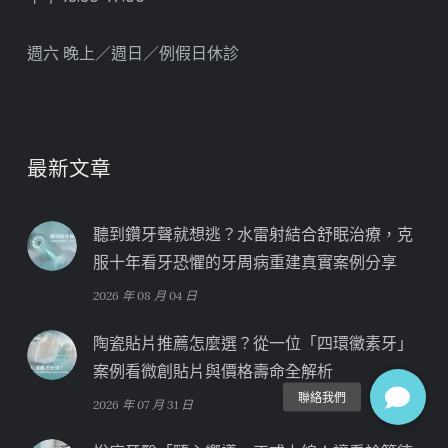
週六 晚上／週日／例假日休診
最新文章
聽到鑽牙聲就想逃？水雷射結合舒眠治療，克
服十年看牙恐懼的牙周病重建真實案例分享
2026 年 08 月 04 日
陶瓷貼片推薦怎麼選？從一位「四環黴素牙」
案例看微創貼片與價格壽命全解析
2026 年 07 月 31 日