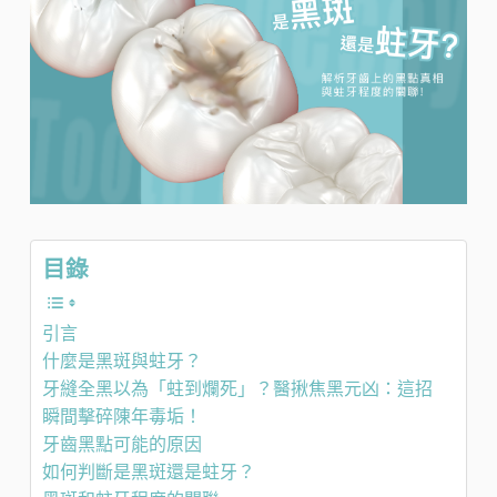
目錄
引言
什麼是黑斑與蛀牙？
牙縫全黑以為「蛀到爛死」？醫揪焦黑元凶：這招
瞬間擊碎陳年毒垢！
牙齒黑點可能的原因
如何判斷是黑斑還是蛀牙？