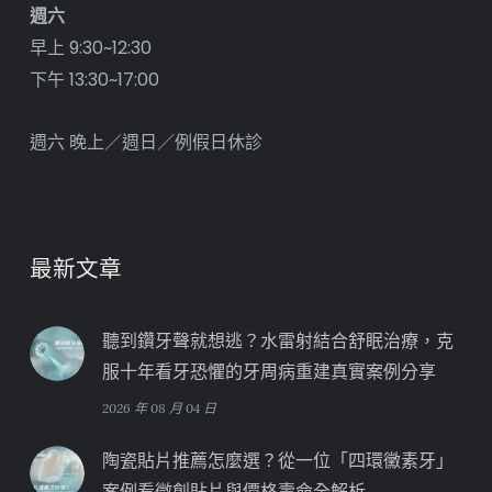
週六
早上 9:30~12:30
下午 13:30~17:00
週六 晚上／週日／例假日休診
最新文章
聽到鑽牙聲就想逃？水雷射結合舒眠治療，克
服十年看牙恐懼的牙周病重建真實案例分享
2026 年 08 月 04 日
陶瓷貼片推薦怎麼選？從一位「四環黴素牙」
案例看微創貼片與價格壽命全解析