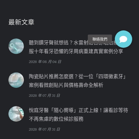
最新文章
聽到鑽牙聲就想逃？水雷射結合舒眠治療，克
服十年看牙恐懼的牙周病重建真實案例分享
2026 年 08 月 04 日
陶瓷貼片推薦怎麼選？從一位「四環黴素牙」
案例看微創貼片與價格壽命全解析
2026 年 07 月 31 日
悅庭牙醫「隨心嚮導」正式上線！讓看診等待
不再焦慮的數位候診服務
2026 年 07 月 31 日