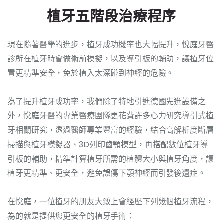
植牙五階段治療程序
現在隨著醫學的進步，植牙成功機率也大幅提升，悅庭牙醫
診所在植牙時會做術前模擬，以及導引板的輔助，讓植牙位
置更精準安全，免於植入太深碰到神經的危險。
為了提升植牙成功率，我們除了特地引進德國先進設備之
外，悅庭牙醫的專業醫療團隊更花費許多心力研究導引式植
牙相關研究，透過醫師專業豐富的經驗，結合高解析度斷層
掃描與植牙模擬器、3D列印齒顎模型，再搭配數位植牙導
引板的輔助，精準計算植牙所需的植體大小與植牙角度，讓
植牙更精準、更安全，避免誤傷下顎神經而引發後遺症。
在悅庭，一位植牙的朋友大致上會經歷下列幾個植牙流程，
為的就是提供您更安全的植牙手術：