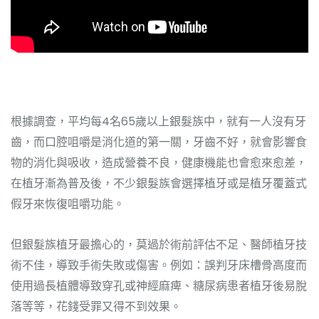
根據調查，平均每4名65歲以上銀髮族中，就有一人沒有牙
齒，而口腔咀嚼是消化道的第一關，牙齒不好，就會影響食
物的消化與吸收，造成營養不良，健康機能也會愈來愈差，
在植牙漸為普及後，不少銀髮族會選擇植牙或是植牙覆蓋式
假牙來恢復咀嚼功能。
但銀髮族植牙最擔心的，莫過於術前評估不足、醫師植牙技
術不佳，導致手術失敗或傷害。例如：誤判牙床槽骨高度而
使用過長植體導致穿孔或神經麻痺、糖尿病患者植牙後易脫
落等等，花錢受罪又得不到效果。