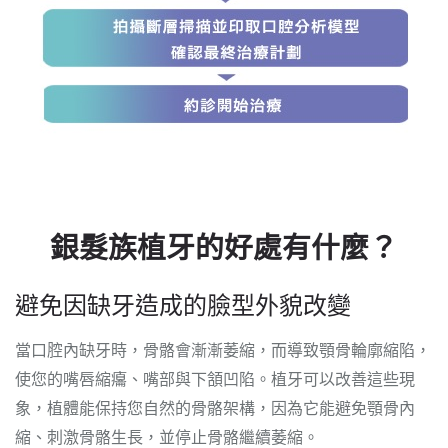
銀髮族植牙的好處有什麼？
避免因缺牙造成的臉型外貌改變
當口腔內缺牙時，骨骼會漸漸萎縮，而導致顎骨輪廓縮陷，
使您的嘴唇縮癟、嘴部與下頷凹陷。植牙可以改善這些現
象，植體能保持您自然的骨骼架構，因為它能避免顎骨內
縮、刺激骨骼生長，並停止骨骼繼續萎縮。