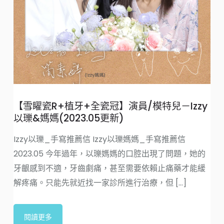
小
【雪矅瓷R+植牙+全瓷冠】演員/模特兒－Izzy
歲
以瓅&媽媽(2023.05更新)
新
瓷
Izzy以瓅_手寫推薦信 Izzy以瓅媽媽_手寫推薦信
2023.05 今年過年，以瓅媽媽的口腔出現了問題，她的
牙齦感到不適，牙齒劇痛，甚至需要依賴止痛藥才能緩
解疼痛。只能先就近找一家診所進行治療，但 [...]
閱讀更多