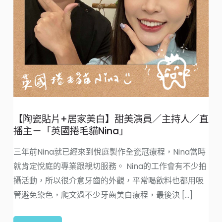
【陶瓷貼片+居家美白】甜美演員／主持人／直
終
播主－「英國捲毛貓Nina」
矯
心
三年前Nina就已經來到悅庭製作全瓷冠療程，Nina當時
基
就肯定悅庭的專業跟親切服務。 Nina的工作會有不少拍
攝活動，所以很介意牙齒的外觀，平常喝飲料也都用吸
管避免染色，爬文過不少牙齒美白療程，最後決 [...]