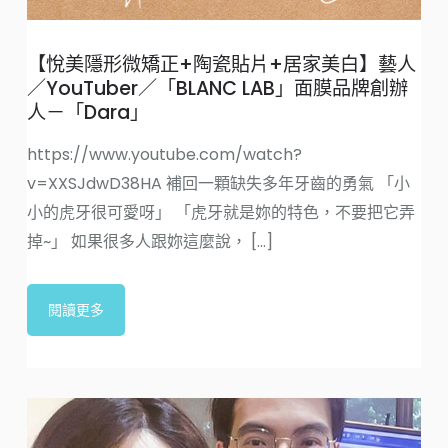
洋
【悅美隱形微矯正+陶瓷貼片+居家美白】藝人
間
／YouTuber／「BLANC LAB」面膜品牌創辦
是
人－「Dara」
牙
與
https://www.youtube.com/watch?
v=XXSJdwD38HA 補回一顆缺失多年牙齒的勇氣 「小
小的虎牙很可愛呀」 「虎牙就是妳的特色，不要把它弄
掉~」 如果很多人跟妳這麼說， [...]
閱讀更多