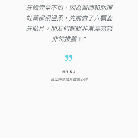
蛀牙補牙然後一口黃牙，無法開
懷大笑讓我一直很沒自信，生完
小孩之後，想說要好好正視牙齒
的問題~謝謝悅庭的蕭仕弦醫生!!!
溫柔又專業，讓我克服了從小就
超級害怕看牙的恐懼，做完貼片
跟雪曜瓷之後，拍照終於可以露
出漂亮的牙齒啦~~~~真的非常感
謝悅庭牙醫診所團隊!!!
maggiesusue
台北陶瓷貼片推薦心得