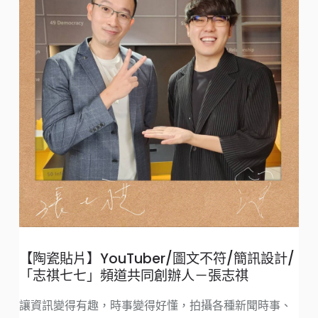
【陶瓷貼片】YouTuber/圖文不符/簡訊設計/
「志祺七七」頻道共同創辦人－張志祺
悅
讓資訊變得有趣，時事變得好懂，拍攝各種新聞時事、
園