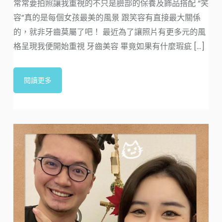
常常要拍照讓我重視的不只是臉部的保養及飾品搭配 “笑
參
容”真的是每個女孩最美的風景 跟笑容有直接最大關係
的，就非牙齒莫屬了吧！ 最近為了讓照片有更多元的風
格呈現我便開始重視 牙齒美容 畢竟如果有什麼瑕疵 [...]
閱讀更多