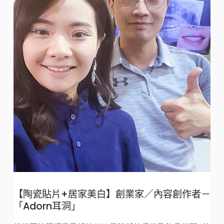
悅
【陶瓷貼片+居家美白】創業家／內容創作者－
診
「Adorn耳洞」
多