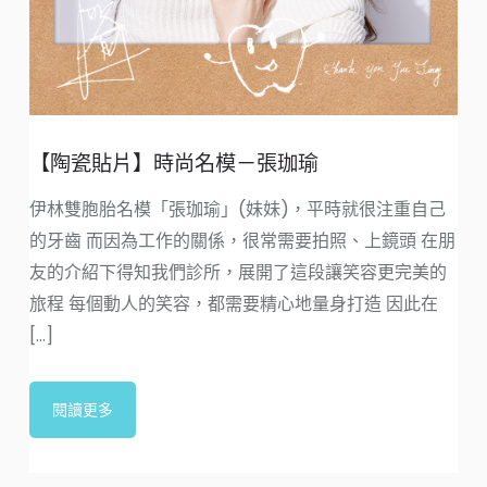
公
【陶瓷貼片】時尚名模－張珈瑜
3
伊林雙胞胎名模「張珈瑜」(妹妹)，平時就很注重自己
8
的牙齒 而因為工作的關係，很常需要拍照、上鏡頭 在朋
邸(
友的介紹下得知我們診所，展開了這段讓笑容更完美的
旅程 每個動人的笑容，都需要精心地量身打造 因此在
[...]
閱讀更多