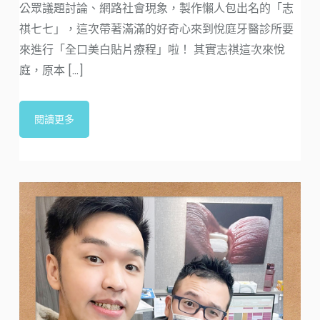
公眾議題討論、網路社會現象，製作懶人包出名的「志
還
祺七七」，這次帶著滿滿的好奇心來到悅庭牙醫診所要
的
來進行「全口美白貼片療程」啦！ 其實志祺這次來悅
成了
庭，原本 [...]
閱讀更多