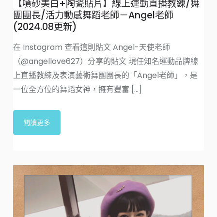
【噴砂美白+陶瓷貼片】線上運動直播教練/舞
了
團團長/活力動感舞蹈老師－Angel老師
(2024.08更新)
要
[..
在 Instagram 查看這則貼文 Angel-天使老師
（@angellove627）分享的貼文 現任知名運動品牌線
上直播教練及表演藝術舞團團長的「Angel老師」，是
一位全方位的舞蹈女神，擁有豐富 [...]
閱讀更多