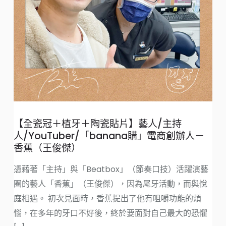
【
【全瓷冠＋植牙＋陶瓷貼片】藝人/主持
大
人/YouTuber/「banana購」電商創辦人－
香蕉（王俊傑）
門
漂
憑藉著「主持」與「Beatbox」（節奏口技）活躍演藝
話
圈的藝人「香蕉」（王俊傑），因為尾牙活動，而與悅
庭相遇。​ 初次見面時，香蕉提出了他有咀嚼功能的煩
惱，在多年的牙口不好後，終於要面對自己最大的恐懼