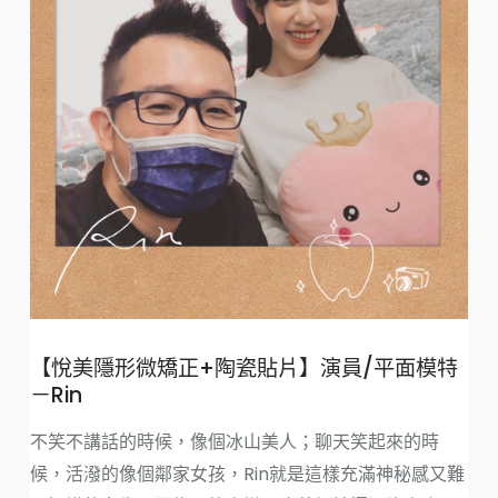
這
的
【悅美隱形微矯正+陶瓷貼片】演員/平面模特
－Rin
看
都
不笑不講話的時候，像個冰山美人；聊天笑起來的時
候，活潑的像個鄰家女孩，Rin就是這樣充滿神秘感又難