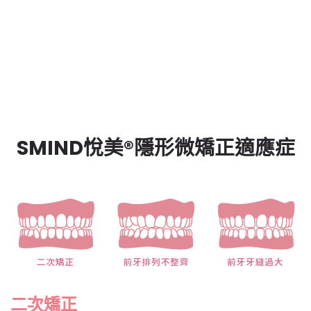
SMIND悅美®隱形微矯正適應症
二次矯正