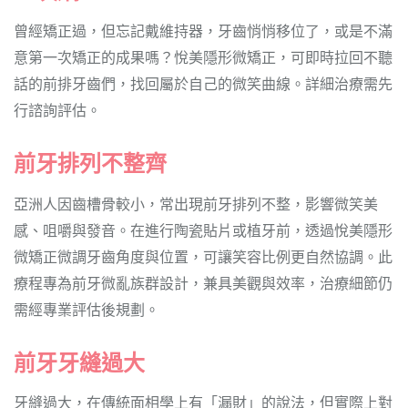
曾經矯正過，但忘記戴維持器，牙齒悄悄移位了，或是不滿
意第一次矯正的成果嗎？悅美隱形微矯正，可即時拉回不聽
話的前排牙齒們，找回屬於自己的微笑曲線。詳細治療需先
行諮詢評估。
前牙排列不整齊
亞洲人因齒槽骨較小，常出現前牙排列不整，影響微笑美
感、咀嚼與發音。在進行陶瓷貼片或植牙前，透過悅美隱形
微矯正微調牙齒角度與位置，可讓笑容比例更自然協調。此
療程專為前牙微亂族群設計，兼具美觀與效率，治療細節仍
需經專業評估後規劃。
前牙牙縫過大
牙縫過大，在傳統面相學上有「漏財」的說法，但實際上對