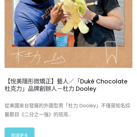
【悅美隱形微矯正】藝人／「Duké Chocolate
杜克力」品牌創辦人－杜力 Dooley
從美國來台發展的外國型男「杜力 Dooley」不僅是知名綜
藝節目《二分之一強》的班底…
閱讀更多