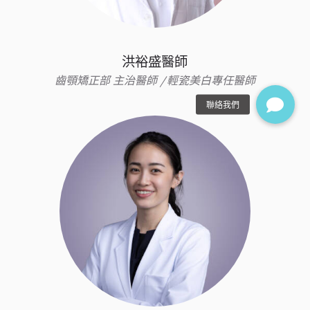
洪裕盛醫師
齒顎矯正部 主治醫師 /輕瓷美白專任醫師