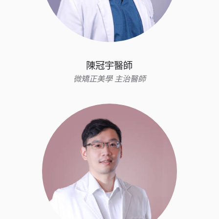
陳冠宇醫師
微矯正美學 主治醫師