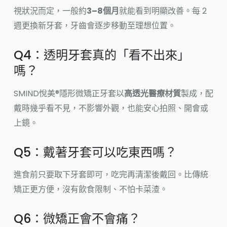
視狀況而定，一般約
3–8個月
就能看到明顯改善。每 2
週更換新牙套，牙齒會逐步移動至理想位置。
Q4：透明牙套真的「看不出來」
嗎？
SMIND悅美®隱形微矯正牙套以
高透光醫療材質
製成，配
戴時幾乎看不見，不影響外觀，也能安心拍照、開會或
上鏡。
Q5：戴著牙套可以吃東西嗎？
進食前只要取下牙套即可，吃完再清潔後戴回。比傳統
矯正更方便，沒有飲食限制、不怕卡菜渣。
Q6：微矯正會不會痛？