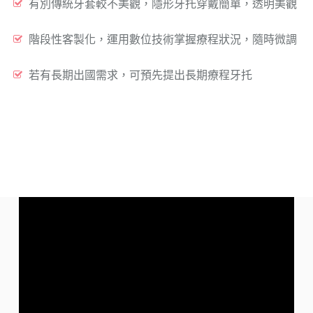
有別傳統牙套較不美觀，隱形牙托穿戴簡單，透明美觀
階段性客製化，運用數位技術掌握療程狀況，隨時微調
若有長期出國需求，可預先提出長期療程牙托