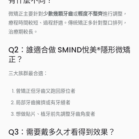
有什麼不同？
微矯正主要針對
少數幾顆牙齒
或
輕度不整齊
進行調整，
療程時間較短、過程舒適。傳統矯正多針對整口排列，
治療期較長。
Q2：誰適合做 SMIND悅美®隱形微矯
正？
三大族群最合適：
曾矯正但牙齒又跑回原位者
局部牙齒擁擠或有牙縫者
想做貼片、植牙前先調整牙齒角度者
Q3：需要戴多久才看得到效果？