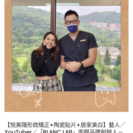
【悅美隱形微矯正+陶瓷貼片+居家美白】藝人／
YouTuber／「BLANC LAB」面膜品牌創辦人－