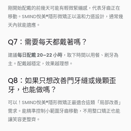
剛開始配戴的前幾天可能有輕微緊繃感，代表牙齒正在
移動。SMIND悅美®隱形微矯正以溫和力道設計，通常幾
天內就能適應。
Q7：需要每天都戴著嗎？
建議
每日配戴 20–22 小時
，取下時間以用餐、刷牙為
主。配戴越穩定，效果越理想。
Q8：如果只想改善門牙縫或幾顆歪
牙，也能做嗎？
可以！SMIND悅美®隱形微矯正最適合這類「局部改善」
需求。能精準控制小範圍牙齒移動，不用整口矯正也能
讓笑容更整齊。