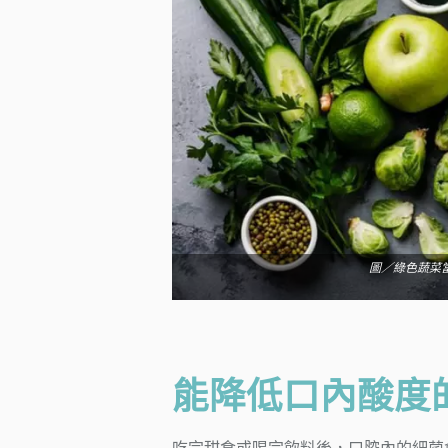
圖／綠色蔬菜
能降低口內酸度