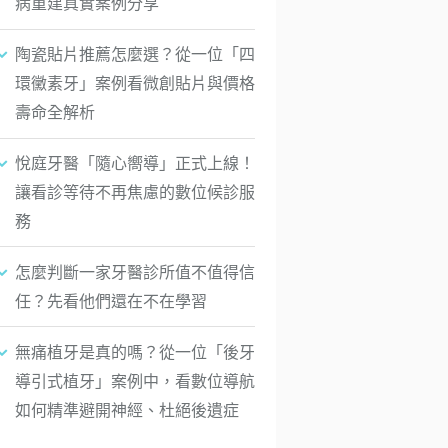
病重建真實案例分享
陶瓷貼片推薦怎麼選？從一位「四
環黴素牙」案例看微創貼片與價格
壽命全解析
悅庭牙醫「隨心嚮導」正式上線！
讓看診等待不再焦慮的數位候診服
務
怎麼判斷一家牙醫診所值不值得信
任？先看他們還在不在學習
無痛植牙是真的嗎？從一位「後牙
導引式植牙」案例中，看數位導航
如何精準避開神經、杜絕後遺症