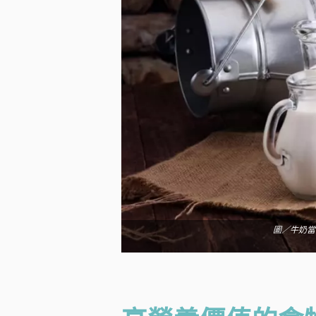
圖／牛奶當