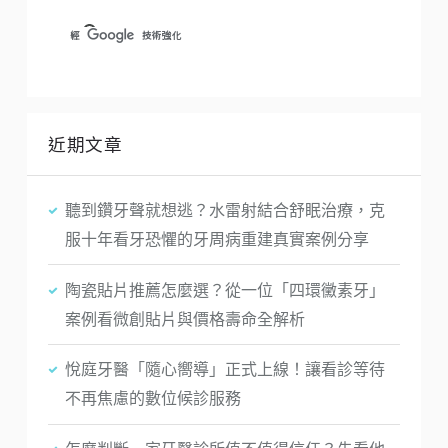
近期文章
聽到鑽牙聲就想逃？水雷射結合舒眠治療，克
服十年看牙恐懼的牙周病重建真實案例分享
陶瓷貼片推薦怎麼選？從一位「四環黴素牙」
案例看微創貼片與價格壽命全解析
悅庭牙醫「隨心嚮導」正式上線！讓看診等待
不再焦慮的數位候診服務