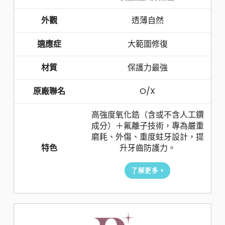
外觀
透薄自然
適應症
大範圍修復
材質
保護力最強
原廠聯名
O/X
高強度氧化鋯（含或不含人工鑽
成分）＋氟離子技術，專為嚴重
磨耗、外傷、重度蛀牙設計，提
特色
升牙齒防護力。
了解更多 >