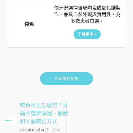
依牙況選擇玻璃陶瓷或氧化鋯製
作，兼具自然外觀與實用性，為
多數患者首選。
特色
了解更多 >
立即預約諮詢
咬合不正怎麼辦？牙
齒不整齊原因、症狀
和牙齒矯正方式
2021 年 07 月 14 日
0