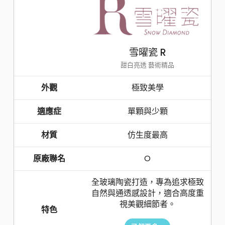
雪曜瓷 R
甜白亮透 藝術精品
外觀
極致美學
適應症
單顆與少顆
材質
仿生度最高
原廠聯名
O
全玻璃陶瓷打造，專為追求極致
自然與通透感設計，適合高度重
視美觀細節者。
特色