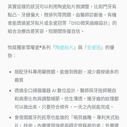
其實這樣的狀況可以利用陶瓷貼片微調整，比如門牙有
點凸、牙縫偏大、微排列等問題，由醫師診斷後，有機
會能透過瓷牙貼片或全瓷冠等『DSD微笑曲線設計』的
組合治療改善笑容，短期間恢復自信。
悅庭獨家雪曜瓷®系列『
陶瓷貼片
』與『
全瓷冠
』的優
勢：
搭配牙科專用顯微鏡，能做到微創，減少磨掉過多的
齒質
透過全口掃描儀器 AI 數位設計，醫師與牙技師親自
和病患比色與調整細節，仿生薄透，連牙齒的紋理都
可以做出來，只要符合條件，一天之內就能完成。
會夜間磨牙的民眾也能做的『萌貝齒雕 – 專利夾式貼
片』技術，內層選用強度與穩定度極高的瓷；外層選