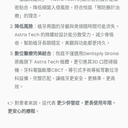
密貼合，降低細菌入侵風險，符合悅庭「預防勝於治
療」的理念。
降低風險
：植牙周圍的牙齦與骨頭隨時間可能流失。
Astra Tech 的微螺紋設計能分散受力，減少骨吸
收，幫助植牙長期穩定，美觀與功能都更持久。
數位醫療完美結合
：悅庭不僅選用Dentsply Sirona
原廠旗下 Astra Tech 植體，更引進其3D 口腔掃描
機、牙科電腦斷層CBCT、導引式手術導板等數位牙
科設備，完整匹配，讓植牙更安全、更精準、更高
效。
👉 對患者來說，這代表
更少併發症、更長使用年限、
更安心的療程
。