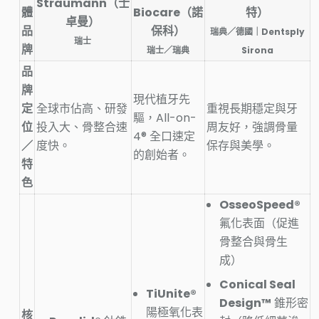
Straumann（士
體
Biocare（諾
特）
卓曼）
品
保科）
瑞典／德國｜Dentsply
瑞士
牌
瑞士／瑞典
Sirona
品
牌
現代植牙先
定
全球市佔高、研發
重視長期穩定與牙
驅，All-on-
位
投入大、骨整合速
周友好，強調骨量
4® 全口速定
／
度快。
保存與美學。
的創始者。
特
色
OsseoSpeed®
氟化表面（促進
骨整合與骨生
成）
Conical Seal
TiUnite®
Design™
錐形密
陽極氧化表
核