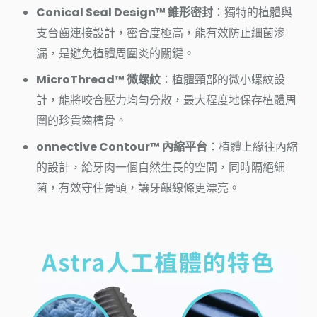
Conical Seal Design™ 錐形密封
：獨特的植體與
支台齒連接設計，密合度極高，能有效防止細菌滲
漏，是避免植體周圍炎的關鍵。
MicroThread™ 微螺紋
：植體頸部的微小螺紋設
計，能將咬合壓力均勻分散，最大程度地保存植體周
圍的珍貴齒槽骨。
onnective Contour™ 內縮平台
：植體上緣往內縮
的設計，給牙肉一個自然生長的空間，同時隔絕細
菌，有效守住骨頭，讓牙齦線條更漂亮。