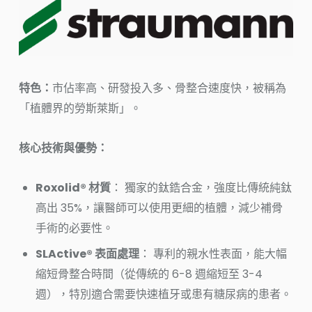
特色：
市佔率高、研發投入多、骨整合速度快，被稱為
「植體界的勞斯萊斯」。
核心技術與優勢：
Roxolid® 材質
： 獨家的鈦鋯合金，強度比傳統純鈦
高出 35%，讓醫師可以使用更細的植體，減少補骨
手術的必要性。
SLActive® 表面處理
： 專利的親水性表面，能大幅
縮短骨整合時間（從傳統的 6-8 週縮短至 3-4
週），特別適合需要快速植牙或患有糖尿病的患者。