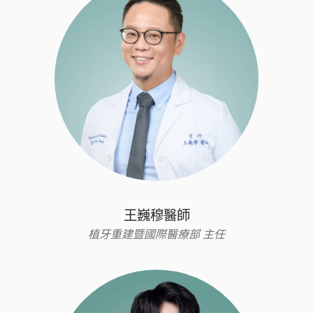
王巍穆醫師
植牙重建暨國際醫療部 主任