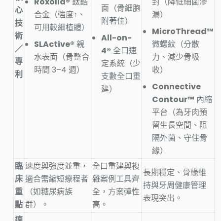
Roxolid®
鈦鋯
封（降低細菌滲
面（骨細胞
心
合金（強度↑、
漏）
附著佳）
技
可用較細植體）
MicroThread™
術
All-on-
SLActive®
親
微螺紋（分散
／
4®
全口速
水表面（骨整合
力、減少骨吸
專
定系統（少
時間 3–4 週）
收）
利
支數全口重
Connective
建）
Contour™
內縮
平台（為牙肉預
留生長空間、阻
隔外菌、守住骨
緣）
臨
速度與強度並重，
全口重建與複
長期穩定、骨緣維
床
適合需縮短療程者
雜案例工具齊
持與牙周健康管理
重
（如糖尿病族
全，方案彈性
表現突出。
點
群）。
高。
適