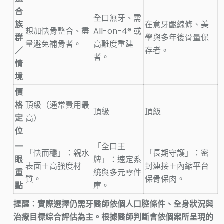
合
全口無牙、需
族
在意牙齦線條、美
想加快骨整合、盡
All-on-4® 或
群
學與多年後骨量保
量避免補骨者。
高難度重建
／
存者。
者。
情
境
價
格
頂級（通常費用最
頂級
頂級
定
高）
位
一
「全口王
「快而穩」：親水
「長期守護」：密
眼
牌」：速定系
表面＋高強度材
封連接＋內縮平台
重
統與多元零件
質。
保骨保肉。
點
庫。
提醒：實際選擇仍需牙醫師依個人口腔條件、全身狀況與
治療目標綜合評估為主。根據醫師判斷會依個案所呈現的