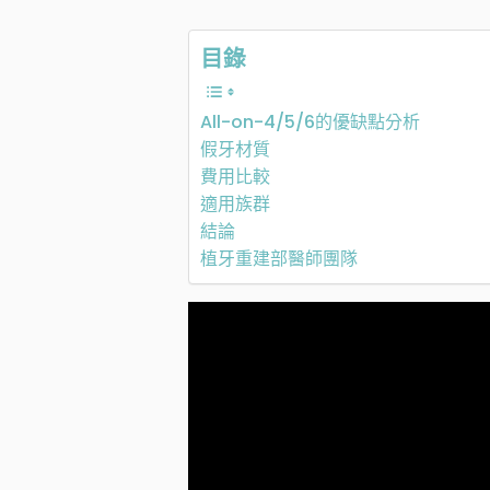
目錄
All-on-4/5/6的優缺點分析
假牙材質
費用比較
適用族群
結論
植牙重建部醫師團隊