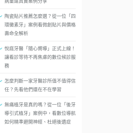
病重建真實案例分享
陶瓷貼片推薦怎麼選？從一位「四
環黴素牙」案例看微創貼片與價格
壽命全解析
悅庭牙醫「隨心嚮導」正式上線！
讓看診等待不再焦慮的數位候診服
務
怎麼判斷一家牙醫診所值不值得信
任？先看他們還在不在學習
無痛植牙是真的嗎？從一位「後牙
導引式植牙」案例中，看數位導航
如何精準避開神經、杜絕後遺症