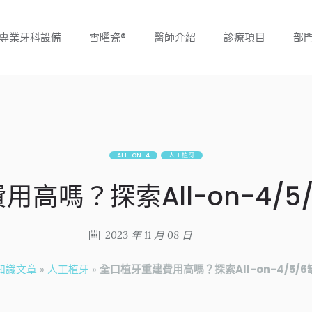
專業牙科設備
雪曜瓷®
醫師介紹
診療項目
部
ALL-ON-4
人工植牙
高嗎？探索All-on-4/
2023 年 11 月 08 日
知識文章
»
人工植牙
»
全口植牙重建費用高嗎？探索All-on-4/5/