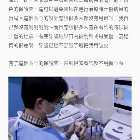
順帶一提，大家照片中看到醫師會幫病患的嘴巴戴上白
色的保護套，這可以避免醫師在進行治療時弄傷病患的
唇周。這個貼心的設計應該很多人都沒有用過吧！我自
己就沒有啊啊啊啊～而且應該很多人有在看診的時候被
弄傷的經驗，看完牙齒結果口內被刮到或是受傷，感覺
真的很差啊！牙齒已經不舒服了還把我用破皮！
有了這個貼心的保護套，來到悅庭看診就不用擔心囉！